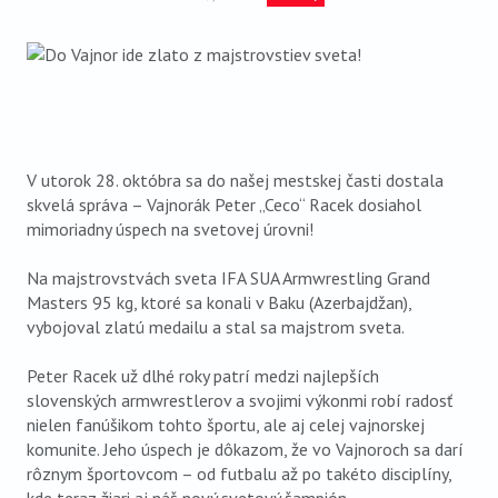
VIDEO
AUDIO
ARCHÍV VYDANÍ
V utorok 28. októbra sa do našej mestskej časti dostala
skvelá správa – Vajnorák Peter „Ceco“ Racek dosiahol
mimoriadny úspech na svetovej úrovni!
Na majstrovstvách sveta IFA SUA Armwrestling Grand
Masters 95 kg, ktoré sa konali v Baku (Azerbajdžan),
vybojoval zlatú medailu a stal sa majstrom sveta.
Peter Racek už dlhé roky patrí medzi najlepších
slovenských armwrestlerov a svojimi výkonmi robí radosť
nielen fanúšikom tohto športu, ale aj celej vajnorskej
komunite. Jeho úspech je dôkazom, že vo Vajnoroch sa darí
rôznym športovcom – od futbalu až po takéto disciplíny,