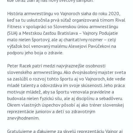
kde teraz žiari aj náš nový svetový šampión.
História armwrestlingu vo Vajnoroch siaha do roku 2020,
keď sa tu uskutočnila prvá súťaž organizovaná tímom Rival
Fitness v spolupráci so Slovenskou úniou armwrestlingu
(SUA) a Mestskou časťou Bratislava – Vajnory. Podujatie
malo nielen športový, ale aj charitatívny rozmer – celý
výťažok bol venovaný malému Alexejovi Pavúčekovi na
podporu jeho boja o zdravie.
Peter Racek patrí medzi najvýraznejšie osobnosti
slovenského armwrestlingu. Ako dvojnásobný majster sveta
sa zaslúžil o rozvoj tohto športu aj vo Vajnoroch, kde vedie
mladé talenty a odovzdáva im svoje skúsenosti. Jeho práca
motivuje mládež, aby sa športu venovala pravidelne a
budovala nielen fyzickú silu, ale aj disciplínu a sebadôveru.
Okrem vlastných úspechov pôsobí aj ako tréner slovenskej
reprezentácie juniorov a detí so zdravotným
znevýhodnením.
Gratulujeme a ďakujeme za skvelú reprezentáciu Vajnor aj