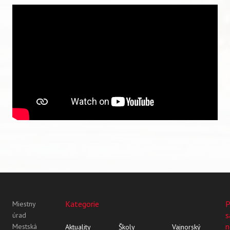
Kategorie
P
Miestny
s
úrad
n
Mestská
Aktuality
Školy
Vajnorský