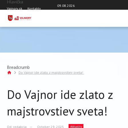
Hlavička
Skočiť na hlavný obsah
09.08.2026
Vajnory.sk
Kontakty
DOMOV
AKTUÁLNE ČÍSLO
TÉMY
AKTUALITY
OSOBNOSTI VAJNOR
Breadcrumb
Do Vajnor ide zlato z majstrovstiev sveta!
ROZHOVORY
ŠKOLY
Do Vajnor ide zlato z
ŠPORT
VAJNORSKÝ ORNAMENT
majstrovstiev sveta!
VAJNORSKÝ ŽIVOT
Z HISTÓRIE
Od:
redakcia
October 29, 2025
Aktuality