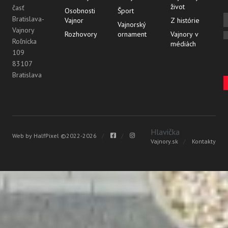
život
časť
Osobnosti
Šport
Bratislava-
Vajnor
Z histórie
Vajnorský
Vajnory
Rozhovory
ornament
Vajnory v
Roľnícka
médiách
109
83107
Bratislava
Vyhľadávanie
Hlavička
Web by
HalfPixel
©2022-2026
Vajnory.sk
Kontakty