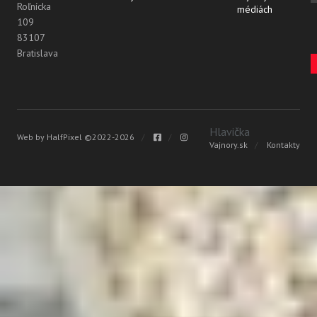
Roľnícka
médiách
109
Vyhľadávanie
83107
Bratislava
Hlavička
Web by
HalfPixel
©2022-2026
Vajnory.sk
Kontakty