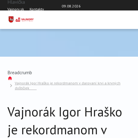
Hlavička
Skočiť na hlavný obsah
09.08.2026
Vajnory.sk
Kontakty
DOMOV
AKTUÁLNE ČÍSLO
TÉMY
AKTUALITY
OSOBNOSTI VAJNOR
Breadcrumb
ROZHOVORY
Vajnorák Igor Hraško je rekordmanom v darovaní krvi a krvných
doštičiek
ŠKOLY
ŠPORT
Vajnorák Igor Hraško
VAJNORSKÝ ORNAMENT
VAJNORSKÝ ŽIVOT
je rekordmanom v
Z HISTÓRIE