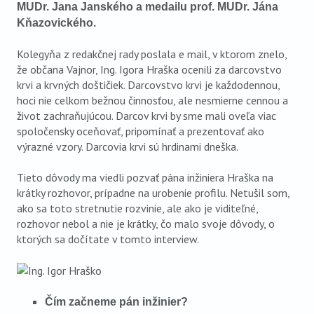
MUDr. Jana Janského a medailu prof. MUDr. Jána
Kňazovického
.
Kolegyňa z redakčnej rady poslala e mail, v ktorom znelo,
že občana Vajnor, Ing. Igora Hraška ocenili za darcovstvo
krvi a krvných doštičiek. Darcovstvo krvi je každodennou,
hoci nie celkom bežnou činnosťou, ale nesmierne cennou a
život zachraňujúcou. Darcov krvi by sme mali oveľa viac
spoločensky oceňovať, pripomínať a prezentovať ako
výrazné vzory. Darcovia krvi sú hrdinami dneška.
Tieto dôvody ma viedli pozvať pána inžiniera Hraška na
krátky rozhovor, prípadne na urobenie profilu. Netušil som,
ako sa toto stretnutie rozvinie, ale ako je viditeľné,
rozhovor nebol a nie je krátky, čo malo svoje dôvody, o
ktorých sa dočítate v tomto interview.
Čím začneme pán inžinier?