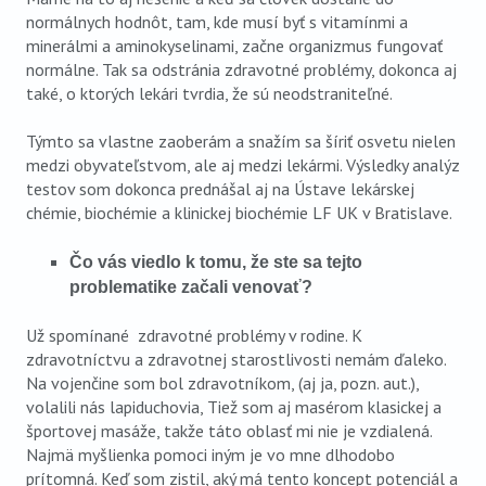
normálnych hodnôt, tam, kde musí byť s vitamínmi a
minerálmi a aminokyselinami, začne organizmus fungovať
normálne. Tak sa odstránia zdravotné problémy, dokonca aj
také, o ktorých lekári tvrdia, že sú neodstraniteľné.
Týmto sa vlastne zaoberám a snažím sa šíriť osvetu nielen
medzi obyvateľstvom, ale aj medzi lekármi. Výsledky analýz
testov som dokonca prednášal aj na Ústave lekárskej
chémie, biochémie a klinickej biochémie LF UK v Bratislave.
Čo vás viedlo k tomu, že ste sa tejto
problematike začali venovať?
Už spomínané zdravotné problémy v rodine. K
zdravotníctvu a zdravotnej starostlivosti nemám ďaleko.
Na vojenčine som bol zdravotníkom, (aj ja, pozn. aut.),
volalili nás lapiduchovia, Tiež som aj masérom klasickej a
športovej masáže, takže táto oblasť mi nie je vzdialená.
Najmä myšlienka pomoci iným je vo mne dlhodobo
prítomná. Keď som zistil, aký má tento koncept potenciál a