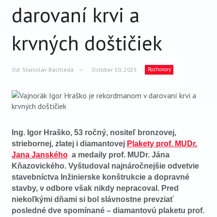
VIDEO
darovaní krvi a
AUDIO
krvných doštičiek
ARCHÍV VYDANÍ
Od:
Stanislav Bachleda
October 10, 2025
Rozhovory
Ing. Igor Hraško, 53 ročný, nositeľ bronzovej,
striebornej, zlatej i diamantovej
Plakety
prof. MUDr.
Jana Janského
a medaily prof. MUDr. Jána
Kňazovického. Vyštudoval najnáročnejšie odvetvie
stavebníctva Inžinierske konštrukcie a dopravné
stavby, v odbore však nikdy nepracoval. Pred
niekoľkými dňami si bol slávnostne prevziať
posledné dve spomínané – diamantovú plaketu prof.