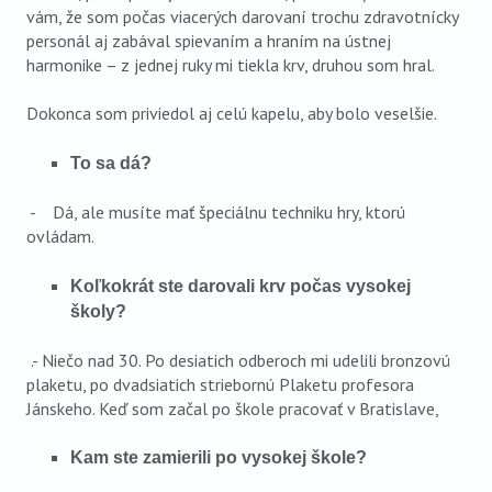
vám, že som počas viacerých darovaní trochu zdravotnícky
personál aj zabával spievaním a hraním na ústnej
harmonike – z jednej ruky mi tiekla krv, druhou som hral.
Dokonca som priviedol aj celú kapelu, aby bolo veselšie.
To sa dá?
- Dá, ale musíte mať špeciálnu techniku hry, ktorú
ovládam.
Koľkokrát ste darovali krv počas vysokej
školy?
.- Niečo nad 30. Po desiatich odberoch mi udelili bronzovú
plaketu, po dvadsiatich striebornú Plaketu profesora
Jánskeho. Keď som začal po škole pracovať v Bratislave,
Kam ste zamierili po vysokej škole?