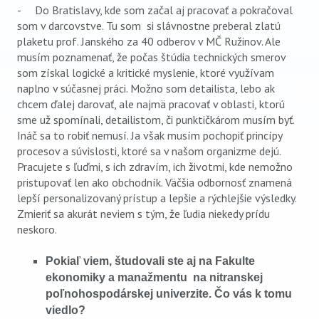
- Do Bratislavy, kde som začal aj pracovať a pokračoval
som v darcovstve. Tu som si slávnostne preberal zlatú
plaketu prof. Janského za 40 odberov v MČ Ružinov. Ale
musím poznamenať, že počas štúdia technických smerov
som získal logické a kritické myslenie, ktoré využívam
naplno v súčasnej práci. Možno som detailista, lebo ak
chcem ďalej darovať, ale najmä pracovať v oblasti, ktorú
sme už spomínali, detailistom, či punktičkárom musím byť.
Ináč sa to robiť nemusí. Ja však musím pochopiť princípy
procesov a súvislosti, ktoré sa v našom organizme dejú.
Pracujete s ľuďmi, s ich zdravím, ich životmi, kde nemožno
pristupovať len ako obchodník. Väčšia odbornosť znamená
lepší personalizovaný prístup a lepšie a rýchlejšie výsledky.
Zmieriť sa akurát neviem s tým, že ľudia niekedy prídu
neskoro.
Pokiaľ viem, študovali ste aj na Fakulte
ekonomiky a manažmentu na nitranskej
poľnohospodárskej univerzite. Čo vás k tomu
viedlo?