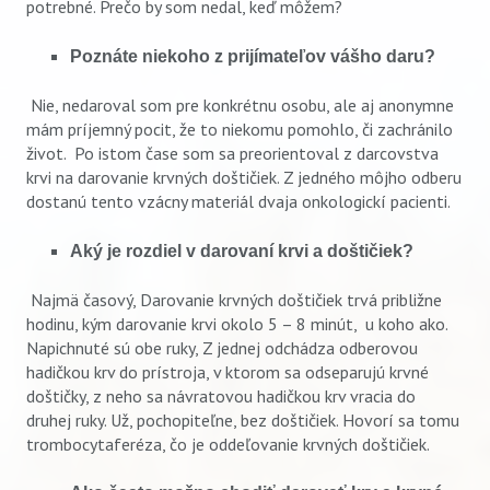
potrebné. Prečo by som nedal, keď môžem?
Poznáte niekoho z prijímateľov vášho daru?
Nie, nedaroval som pre konkrétnu osobu, ale aj anonymne
mám príjemný pocit, že to niekomu pomohlo, či zachránilo
život. Po istom čase som sa preorientoval z darcovstva
krvi na darovanie krvných doštičiek. Z jedného môjho odberu
dostanú tento vzácny materiál dvaja onkologickí pacienti.
Aký je rozdiel v darovaní krvi a doštičiek?
Najmä časový, Darovanie krvných doštičiek trvá približne
hodinu, kým darovanie krvi okolo 5 – 8 minút, u koho ako.
Napichnuté sú obe ruky, Z jednej odchádza odberovou
hadičkou krv do prístroja, v ktorom sa odseparujú krvné
doštičky, z neho sa návratovou hadičkou krv vracia do
druhej ruky. Už, pochopiteľne, bez doštičiek. Hovorí sa tomu
trombocytaferéza, čo je oddeľovanie krvných doštičiek.