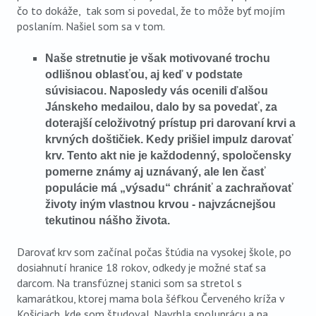
čo to dokáže, tak som si povedal, že to môže byť mojím
poslaním. Našiel som sa v tom.
Naše stretnutie je však motivované trochu
odlišnou oblasťou, aj keď v podstate
súvisiacou. Naposledy vás ocenili ďalšou
Jánskeho medailou, dalo by sa povedať, za
doterajší celoživotný prístup pri darovaní krvi a
krvných doštičiek. Kedy prišiel impulz darovať
krv. Tento akt nie je každodenný, spoločensky
pomerne známy aj uznávaný, ale len časť
populácie má „výsadu“ chrániť a zachraňovať
životy iným vlastnou krvou - najvzácnejšou
tekutinou nášho života.
Darovať krv som začínal počas štúdia na vysokej škole, po
dosiahnutí hranice 18 rokov, odkedy je možné stať sa
darcom. Na transfúznej stanici som sa stretol s
kamarátkou, ktorej mama bola šéfkou Červeného kríža v
Košiciach, kde som študoval. Navrhla spoluprácu a na