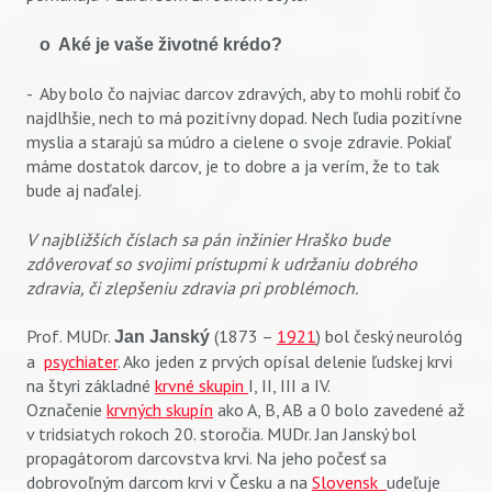
o Aké je vaše životné krédo?
- Aby bolo čo najviac darcov zdravých, aby to mohli robiť čo
najdlhšie, nech to má pozitívny dopad. Nech ľudia pozitívne
myslia a starajú sa múdro a cielene o svoje zdravie. Pokiaľ
máme dostatok darcov, je to dobre a ja verím, že to tak
bude aj naďalej.
V najbližších číslach sa pán inžinier Hraško bude
zdôverovať so svojimi prístupmi k udržaniu dobrého
zdravia, či zlepšeniu zdravia pri problémoch.
Prof. MUDr.
(1873 –
1921
) bol český neurológ
Jan Janský
a
psychiater
. Ako jeden z prvých opísal delenie ľudskej krvi
na štyri základné
krvné skupin
I, II, III a IV.
Označenie
krvných skupín
ako A, B, AB a 0 bolo zavedené až
v tridsiatych rokoch 20. storočia. MUDr. Jan Janský bol
propagátorom darcovstva krvi. Na jeho počesť sa
dobrovoľným darcom krvi v Česku a na
Slovensk
udeľuje