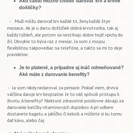
Ako často možno chodiť darovať krv a krvné
doštičky?
-
Muži môžu darovať krv každé tri, ženy každé štyri
mesiace
Ak je u darcu doštičiek dobrá krvotvorba, tak aj
.
každý týždeň, ale potom sa nestíhajú dobre hojiť vpichy do
žíl. Obvykle to býva raz z mesiac. Ja som s mojou
flexibilitou takpovediac na telefóne, a takto sa mi to deje
pravidelne.
Je to platené, a prípadne aj ináč odmeňované?
Aké máte z darovanie benefity?
- Ja som nikdy nedaroval za peniaze. Pokiaľ viem, drvivá
väčšina daruje krv bezplatne. Je to náš spôsob prístupu k
životu. A benefity? Niektoré zdravotné poisťovne dávajú za
darovanie balíčky vitamínových doplnkov. A pri odbere
dostanete bagetu a jabĺčko či keksík a môžete si ku tomu
dať kávu, alebo čaj.