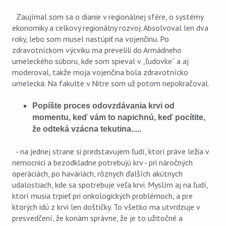
Zaujímal som sa o dianie v regionálnej sfére, o systémy
ekonomiky a celkový regionálny rozvoj. Absolvoval len dva
roky, lebo som musel nastúpiť na vojenčinu. Po
zdravotníckom výcviku ma prevelili do Armádneho
umeleckého súboru, kde som spieval v „ľudovke“ a aj
moderoval, takže moja vojenčina bola zdravotnícko
umelecká. Na fakulte v Nitre som už potom nepokračoval.
Popíšte proces odovzdávania krvi od
momentu, keď vám to napichnú, keď pocítite,
že odteká vzácna tekutina.....
- na jednej strane si predstavujem ľudí, ktorí práve ležia v
nemocnici a bezodkladne potrebujú krv - pri náročných
operáciách, po haváriách, rôznych ďalších akútnych
udalostiach, kde sa spotrebuje veľa krvi. Myslím aj na ľudí,
ktorí musia trpieť pri onkologických problémoch, a pre
ktorých idú z krvi len doštičky. To všetko ma utvrdzuje v
presvedčení, že konám správne, že je to užitočné a