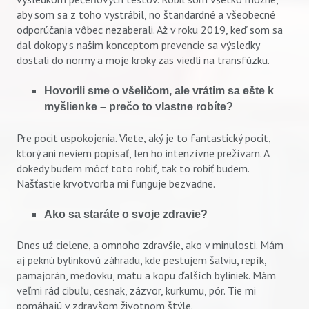
aby som sa z toho vystrábil, no štandardné a všeobecné
odporúčania vôbec nezaberali. Až v roku 2019, keď som sa
dal dokopy s našim konceptom prevencie sa výsledky
dostali do normy a moje kroky zas viedli na transfúzku.
Hovorili sme o všeličom, ale vrátim sa ešte k
myšlienke – prečo to vlastne robíte?
Pre pocit uspokojenia. Viete, aký je to fantastický pocit,
ktorý ani neviem popísať, len ho intenzívne prežívam. A
dokedy budem môcť toto robiť, tak to robiť budem.
Našťastie krvotvorba mi funguje bezvadne.
Ako sa staráte o svoje zdravie?
Dnes už cielene, a omnoho zdravšie, ako v minulosti. Mám
aj peknú bylinkovú záhradu, kde pestujem šalviu, repík,
pamajorán, medovku, mätu a kopu ďalších byliniek. Mám
veľmi rád cibuľu, cesnak, zázvor, kurkumu, pór. Tie mi
pomáhajú v zdravšom životnom štýle.