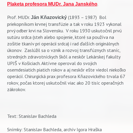
.
Plaketa profesora MUDr. Jana Janského
Prof. MUDr.
(1893 – 1987) Bol
Ján Kňazovický
priekopníkom krvnej transfúzie a tak v roku 1923 vykonal
prvý odber krvi na Slovensku. V roku 1930 uskutočnil prvú
sutúru srdca (steh alebo spojenie, ktoré sa používa na
zošitie tkanív pri operácii srdca) i rad ďalších originálnych
úkonov. Zaslúžil sa o vznik a rozvoj transfúznych staníc,
stredných zdravotníckych škôl a neskôr Lekárskej fakulty
UPJŠ v Košiciach. Aktívne operoval do svojich
osemdesiatich piatich rokov a aj neskôr ešte viedol niekoľko
operácií. Chirurgická prax profesora Kňazovického trvala 67
rokov, počas ktorej uskutočnil viac ako 20 tisíc operačných
zákrokov.
Text: Stanislav Bachleda
Snímky: Stanislav Bachleda, archív Igora Hraška