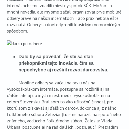
internátoch sme zriadili miestny spolok SČK. Možno to
mnohí nevedia, ale my sme začali organizovať prvé mobilné
odbery práve na našich internátoch. Táto prax nebola ešte
rozvinutá. Odbery sa dovtedy robili klasickým nemocničným
spôsobom.
Dalo by sa povedať, že ste sa stali
priekopníkmi tejto inovácie, čím sa
nepochybne aj rozšíril rozvoj darcovstva.
Mobilné odbery sa začali najprv u nás na
vysokoškolskom internáte, postupne sa rozšírili aj na
ďalšie, ale aj do iných miest medzi vysokoškolákmi na
celom Slovensku. Bral som to ako užitočnú činnosť, pre
ktorú som získaval aj ďalších darcov, dokonca aj z nášho
folklórneho súboru Železiar (tu sme narazili na spoločného
známeho, vedúceho folklórneho súboru Železiar Vlada
Urbana, postupne aj na rad ďalších., pozn. aut.). Prezradím