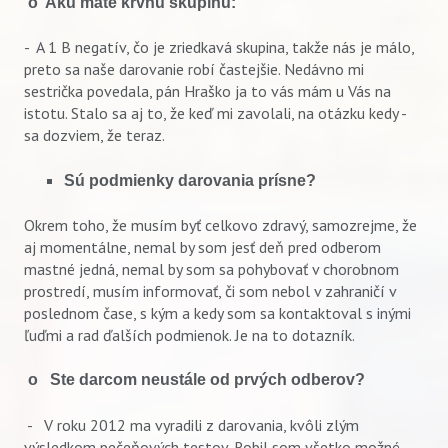
o Akú máte krvnú skupinu:
- A 1 B negatív, čo je zriedkavá skupina, takže nás je málo,
preto sa naše darovanie robí častejšie. Nedávno mi
sestrička povedala, pán Hraško ja to vás mám u Vás na
istotu. Stalo sa aj to, že keď mi zavolali, na otázku kedy -
sa dozviem, že teraz.
Sú podmienky darovania prísne?
Okrem toho, že musím byť celkovo zdravý, samozrejme, že
aj momentálne, nemal by som jesť deň pred odberom
mastné jedná, nemal by som sa pohybovať v chorobnom
prostredí, musím informovať, či som nebol v zahraničí v
poslednom čase, s kým a kedy som sa kontaktoval s inými
ľuďmi a rad ďalších podmienok. Je na to dotazník.
o Ste darcom neustále od prvých odberov?
- V roku 2012 ma vyradili z darovania, kvôli zlým
výsledkom pečeňových testov. Robil som všetko možné,