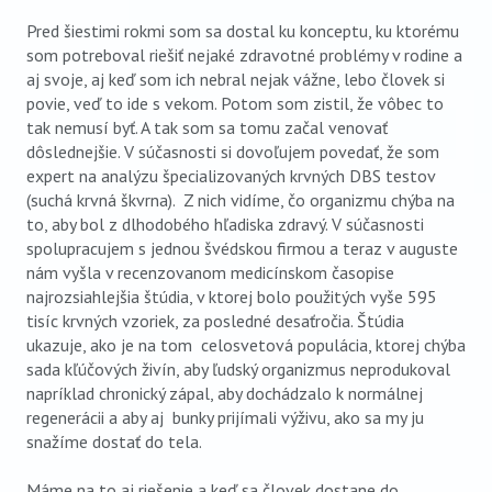
Pred šiestimi rokmi som sa dostal ku konceptu, ku ktorému
som potreboval riešiť nejaké zdravotné problémy v rodine a
aj svoje, aj keď som ich nebral nejak vážne, lebo človek si
povie, veď to ide s vekom. Potom som zistil, že vôbec to
tak nemusí byť. A tak som sa tomu začal venovať
dôslednejšie. V súčasnosti si dovoľujem povedať, že som
expert na analýzu špecializovaných krvných DBS testov
(suchá krvná škvrna). Z nich vidíme, čo organizmu chýba na
to, aby bol z dlhodobého hľadiska zdravý. V súčasnosti
spolupracujem s jednou švédskou firmou a teraz v auguste
nám vyšla v recenzovanom medicínskom časopise
najrozsiahlejšia štúdia, v ktorej bolo použitých vyše 595
tisíc krvných vzoriek, za posledné desaťročia. Štúdia
ukazuje, ako je na tom celosvetová populácia, ktorej chýba
sada kľúčových živín, aby ľudský organizmus neprodukoval
napríklad chronický zápal, aby dochádzalo k normálnej
regenerácii a aby aj bunky prijímali výživu, ako sa my ju
snažíme dostať do tela.
Máme na to aj riešenie a keď sa človek dostane do