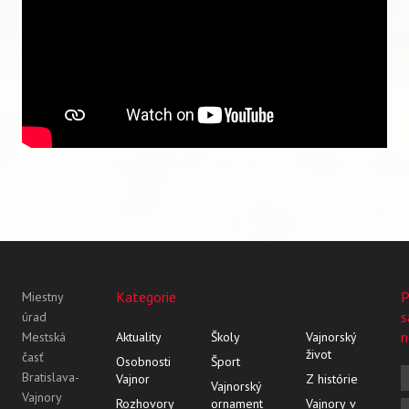
Kategorie
P
Miestny
s
úrad
n
Mestská
Aktuality
Školy
Vajnorský
život
časť
Osobnosti
Šport
Bratislava-
Vajnor
Z histórie
Vajnorský
Vajnory
Rozhovory
ornament
Vajnory v