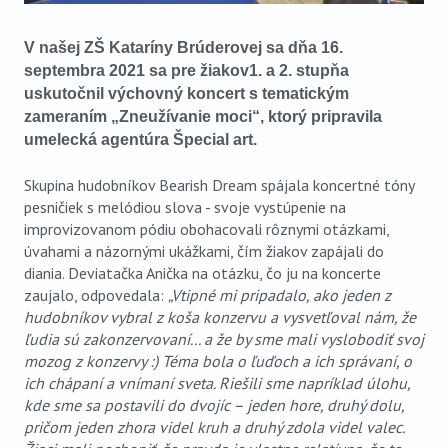
V našej ZŠ Kataríny Brúderovej sa dňa 16.
septembra 2021 sa pre žiakov1. a 2. stupňa
uskutočnil výchovný koncert s tematickým
zameraním „Zneužívanie moci“, ktorý pripravila
umelecká agentúra Špecial art.
Skupina hudobníkov Bearish Dream spájala koncertné tóny
pesničiek s melódiou slova - svoje vystúpenie na
improvizovanom pódiu obohacovali rôznymi otázkami,
úvahami a názornými ukážkami, čím žiakov zapájali do
diania. Deviatačka Anička na otázku, čo ju na koncerte
zaujalo, odpovedala:
„Vtipné mi pripadalo, ako jeden z
hudobníkov vybral z koša konzervu a vysvetľoval nám, že
ľudia sú zakonzervovaní... a že by sme mali vyslobodiť svoj
mozog z konzervy :) Téma bola o ľuďoch a ich správaní, o
ich chápaní a vnímaní sveta. Riešili sme napríklad úlohu,
kde sme sa postavili do dvojíc – jeden hore, druhý dolu,
pričom jeden zhora videl kruh a druhý zdola videl valec.