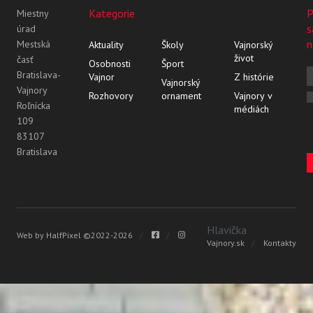
Kategorie
P
Miestny
s
úrad
n
Mestská
Aktuality
Školy
Vajnorský
život
časť
Osobnosti
Šport
Bratislava-
Vajnor
Z histórie
Vajnorský
Vajnory
Rozhovory
ornament
Vajnory v
Roľnícka
médiách
109
83107
Bratislava
Vyhľadávanie
Hlavička
Web by
HalfPixel
©2022-2026
Vajnory.sk
Kontakty