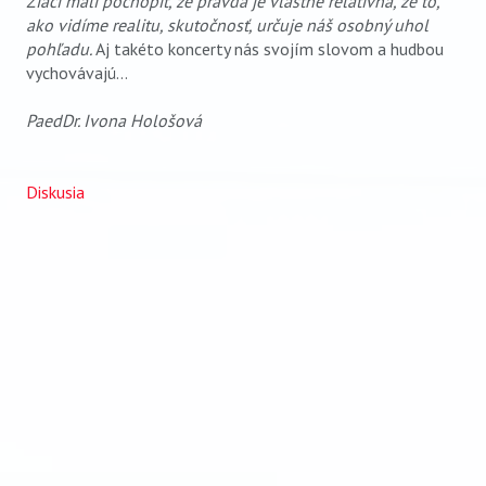
Žiaci mali pochopiť, že pravda je vlastne relatívna, že to,
ako vidíme realitu, skutočnosť, určuje náš osobný uhol
pohľadu.
Aj takéto koncerty nás svojím slovom a hudbou
vychovávajú…
PaedDr. Ivona Hološová
Diskusia