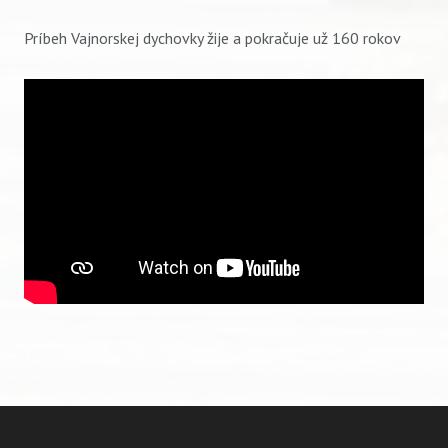
Príbeh Vajnorskej dychovky žije a pokračuje už 160 rokov