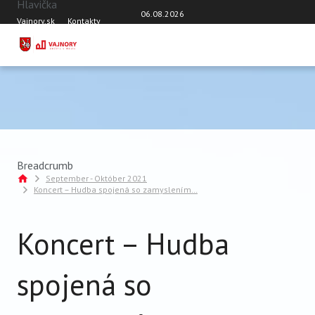
Hlavička
Skočiť na hlavný obsah
06.08.2026
Vajnory.sk
Kontakty
DOMOV
AKTUÁLNE ČÍSLO
TÉMY
AKTUALITY
OSOBNOSTI VAJNOR
Breadcrumb
September - Október 2021
ROZHOVORY
Koncert – Hudba spojená so zamyslením…
ŠKOLY
ŠPORT
Koncert – Hudba
VAJNORSKÝ ORNAMENT
spojená so
VAJNORSKÝ ŽIVOT
Z HISTÓRIE