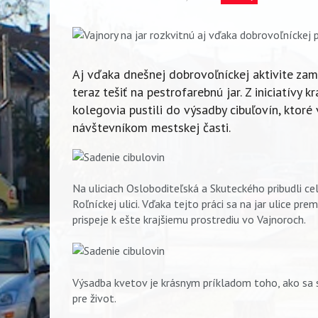
Aj vďaka dnešnej dobrovoľníckej aktivite z
teraz tešiť na pestrofarebnú jar. Z iniciatívy
kolegovia pustili do výsadby cibuľovín, ktor
návštevníkom mestskej časti.
Na uliciach Osloboditeľská a Skuteckého pribudli ce
Roľníckej ulici. Vďaka tejto práci sa na jar ulice pr
prispeje k ešte krajšiemu prostrediu vo Vajnoroch.
Výsadba kvetov je krásnym príkladom toho, ako sa s
pre život.