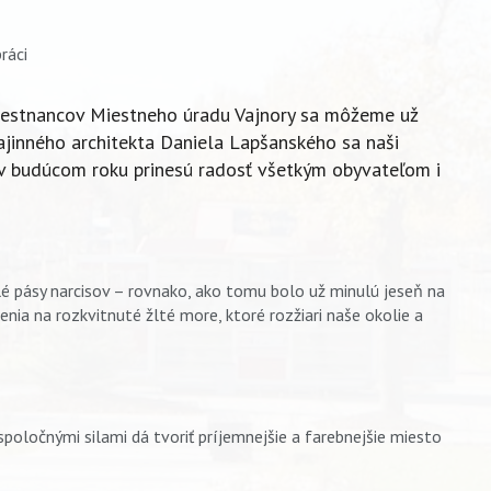
amestnancov Miestneho úradu Vajnory sa môžeme už
 krajinného architekta Daniela Lapšanského sa naši
é v budúcom roku prinesú radosť všetkým obyvateľom i
lé pásy narcisov – rovnako, ako tomu bolo už minulú jeseň na
emenia na rozkvitnuté žlté more, ktoré rozžiari naše okolie a
poločnými silami dá tvoriť príjemnejšie a farebnejšie miesto