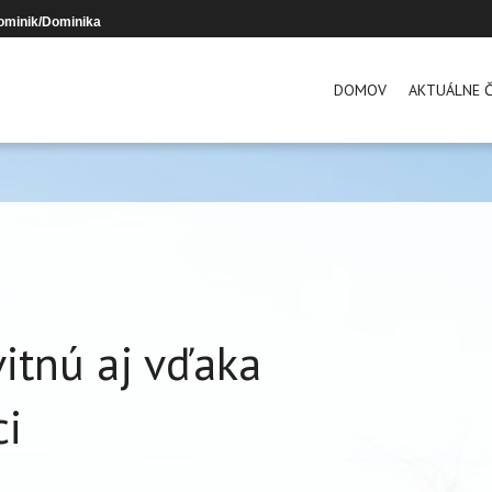
ominik/Dominika
DOMOV
AKTUÁLNE Č
vitnú aj vďaka
ci