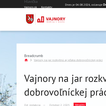
Hlavička
Skočiť na hlavný obsah
Dnes je
04.08.2026
, oslavuje
D
Vajnory.sk
Kontakty
Breadcrumb
Vajnory na jar rozkvitnú aj vďaka dobrovoľníckej práci
Vajnory na jar rozk
dobrovoľníckej prá
Od:
redakcia
October 2, 2025
Aktuality