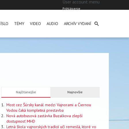
User account menu
Prihlásenie
ÍSLO
TÉMY
VIDEO
AUDIO
ARCHÍV VYDANÍ
Najčítanejšie
Najnovšie
Most cez Šúrsky kanál medzi Vajnorami a Čiernou
Vodou čaká kompletná prestavba
Nová autobusová zastávka Buzalkova zlepší
dostupnosť MHD
Letná škola vajnorských tradícií učí remeslá, ktoré vo